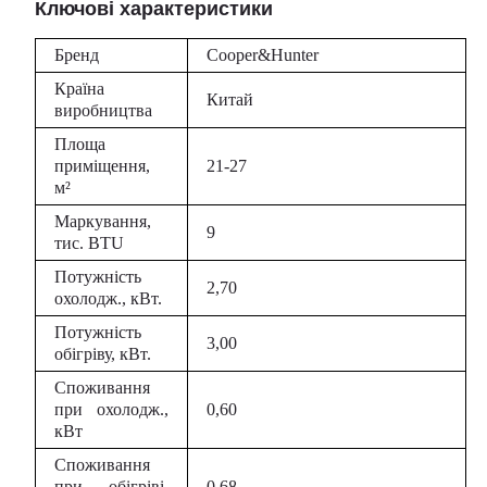
Ключові характеристики
Бренд
Cooper&Hunter
Країна
Китай
виробництва
Площа
приміщення,
21-27
м²
Маркування,
9
тис. BTU
Потужність
2,70
охолодж., кВт.
Потужність
3,00
обігріву, кВт.
Споживання
при охолодж.,
0,60
кВт
Споживання
при обігріві,
0,68