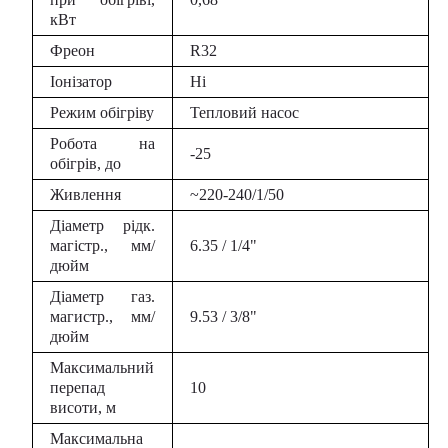
кВт
Фреон
R32
Іонізатор
Ні
Режим обігріву
Тепловий насос
Робота на
-25
обігрів, до
Живлення
~220-240/1/50
Діаметр рідк.
магістр., мм/
6.35 / 1/4"
дюйм
Діаметр газ.
магистр., мм/
9.53 / 3/8"
дюйм
Максимальний
перепад
10
висоти, м
Максимальна