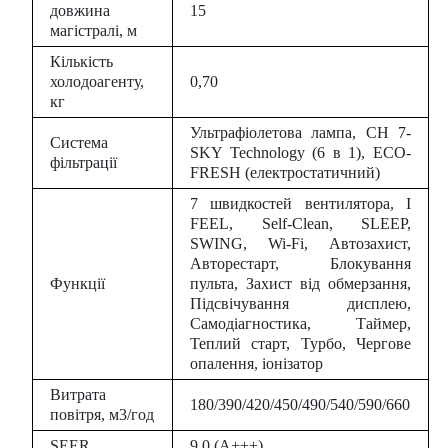
довжина
15
магістралі, м
Кількість
холодоагенту,
0,70
кг
Ультрафіолетова лампа, CH 7-
Система
SKY Technology (6 в 1), ECO-
фільтрації
FRESH (електростатичний)
7 швидкостей вентилятора, I
FEEL, Self-Clean, SLEEP,
SWING, Wi-Fi, Автозахист,
Авторестарт, Блокування
Функції
пульта, Захист від обмерзання,
Підсвічування дисплею,
Самодіагностика, Таймер,
Теплий старт, Турбо, Чергове
опалення, іонізатор
Витрата
180/390/420/450/490/540/590/660
повітря, м3/год
SEER
9,0 (А+++)