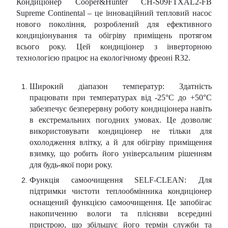
Кондиціонер Cooper&Hunter CH-S09FTXAL2-FB
Supreme Continental – це інноваційний тепловий насос
нового покоління, розроблений для ефективного
кондиціонування та обігріву приміщень протягом
всього року. Цей кондиціонер з інверторною
технологією працює на екологічному фреоні R32.
Широкий діапазон температур: Здатність
працювати при температурах від -25°C до +50°C
забезпечує безперервну роботу кондиціонера навіть
в екстремальних погодних умовах. Це дозволяє
використовувати кондиціонер не тільки для
охолодження влітку, а й для обігріву приміщення
взимку, що робить його універсальним рішенням
для будь-якої пори року.
Функція самоочищення SELF-CLEAN: Для
підтримки чистоти теплообмінника кондиціонер
оснащений функцією самоочищення. Це запобігає
накопиченню вологи та плісняви всередині
пристрою, що збільшує його термін служби та