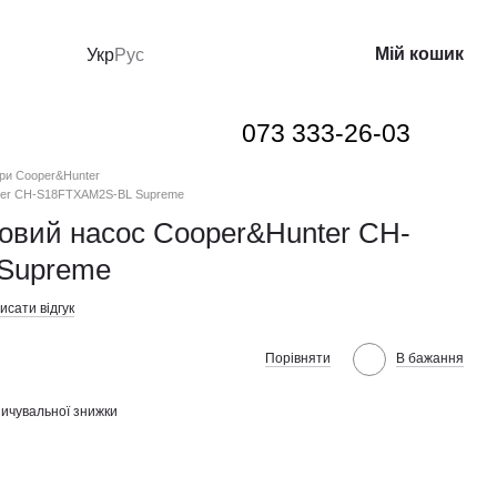
Мій кошик
Укр
Рус
073 333-26-03
ри Cooper&Hunter
nter CH-S18FTXAM2S-BL Supreme
овий насос Cooper&Hunter CH-
Supreme
исати відгук
Порівняти
В бажання
ичувальної знижки