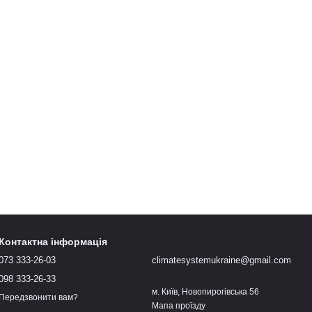
Контактна інформація
073 333-26-03
climatesystemukraine@gmail.com
098 333-26-33
м. Київ, Новопирогівська 56
Передзвонити вам?
Мапа проїзду