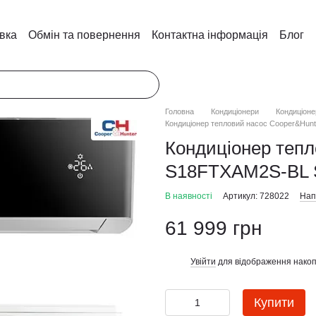
авка
Обмін та повернення
Контактна інформація
Блог
Головна
Кондиціонери
Кондиціоне
Кондиціонер тепловий насос Cooper&Hu
Кондиціонер тепл
S18FTXAM2S-BL 
В наявності
Артикул: 728022
Нап
61 999 грн
Увійти
для відображення накоп
%
Купити